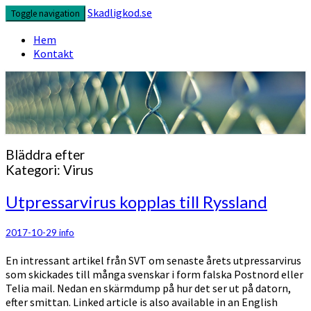
Skip
Skadligkod.se
Toggle navigation
to
content
Hem
Kontakt
Enjoy reading
Skadligkod.se
Bläddra efter
Kategori:
Virus
Utpressarvirus
Utpressarvirus kopplas till Ryssland
kopplas
till
2017-10-29
info
Ryssland
En intressant artikel från SVT om senaste årets utpressarvirus
som skickades till många svenskar i form falska Postnord eller
Telia mail. Nedan en skärmdump på hur det ser ut på datorn,
efter smittan. Linked article is also available in an English